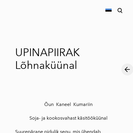
lisati ostukorvi.
Vaata ostukorvi
UPINAPIIRAK
Lõhnaküünal
Õun Kaneel Kumariin
Soja- ja kookosvahast käsitööküünal
Suurepärane pidulik segu, mis ühendab