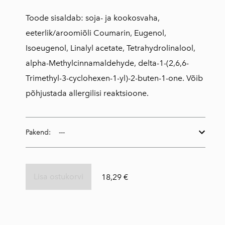
Toode sisaldab: soja- ja kookosvaha,
eeterlik/aroomiõli Coumarin, Eugenol,
Isoeugenol, Linalyl acetate, Tetrahydrolinalool,
alpha-Methylcinnamaldehyde, delta-1-(2,6,6-
Trimethyl-3-cyclohexen-1-yl)-2-buten-1-one. Võib
põhjustada allergilisi reaktsioone.
Pakend:
Lisa ostukorvi
18,29 €