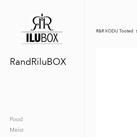
R&R KODU Tooted
RandRiluBOX
Pood
Meist