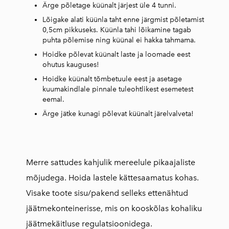
Ärge põletage küünalt järjest üle 4 tunni.
Lõigake alati küünla taht enne järgmist põletamist
0,5cm pikkuseks. Küünla tahi lõikamine tagab
puhta põlemise ning küünal ei hakka tahmama.
Hoidke põlevat küünalt laste ja loomade eest
ohutus kauguses!
Hoidke küünalt tõmbetuule eest ja asetage
kuumakindlale pinnale tuleohtlikest esemetest
eemal.
Ärge jätke kunagi põlevat küünalt järelvalveta!
Merre sattudes kahjulik mereelule pikaajaliste
mõjudega. Hoida lastele kättesaamatus kohas.
Visake toote sisu/pakend selleks ettenähtud
jäätmekonteinerisse, mis on kooskõlas kohaliku
jäätmekäitluse regulatsioonidega.