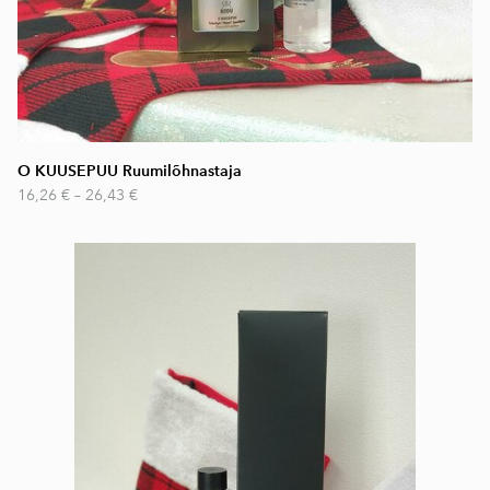
O KUUSEPUU Ruumilõhnastaja
16,26 €
–
26,43 €