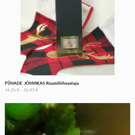
PÜHADE JÕHVIKAS Ruumilõhnastaja
16,26 €
–
26,43 €