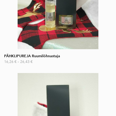
PÄHKLIPUREJA Ruumilõhnastaja
16,26 €
–
26,43 €