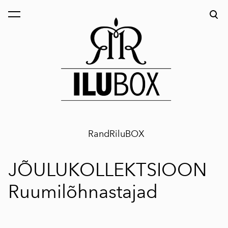
lisati ostukorvi.
Vaata ostukorvi
RandRiluBOX
JÕULUKOLLEKTSIOON
Ruumilõhnastajad