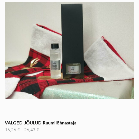
VALGED JÕULUD Ruumilõhnastaja
16,26 €
–
26,43 €