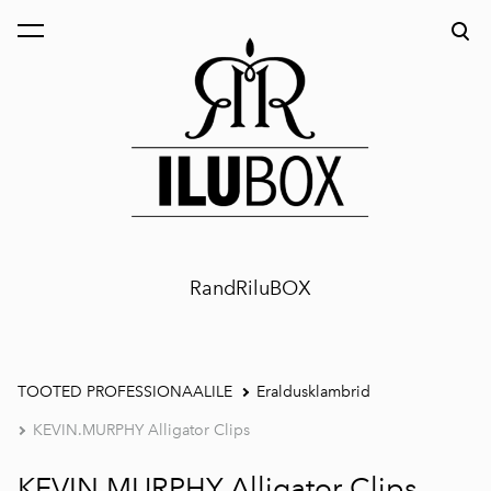
lisati ostukorvi.
Vaata ostukorvi
RandRiluBOX
TOOTED PROFESSIONAALILE
Eraldusklambrid
KEVIN.MURPHY Alligator Clips
KEVIN.MURPHY Alligator Clips