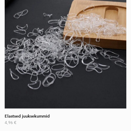
Elastsed juuksekummid
4,96 €