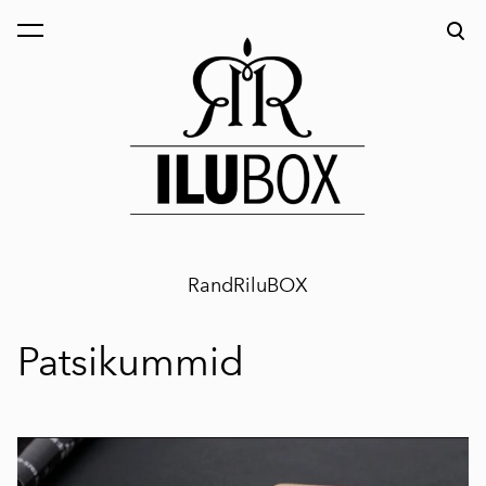
lisati ostukorvi.
Vaata ostukorvi
RandRiluBOX
Patsikummid