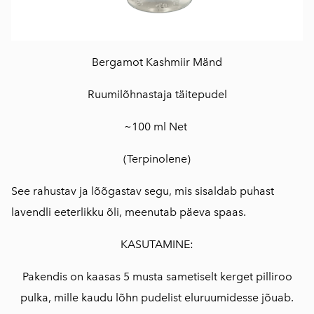
Bergamot Kashmiir Mänd
Ruumilõhnastaja täitepudel
~100 ml Net
(Terpinolene)
See rahustav ja lõõgastav segu, mis sisaldab puhast
lavendli eeterlikku õli, meenutab päeva spaas.
KASUTAMINE:
Pakendis on kaasas 5 musta sametiselt kerget pilliroo
pulka, mille kaudu lõhn pudelist eluruumidesse jõuab.