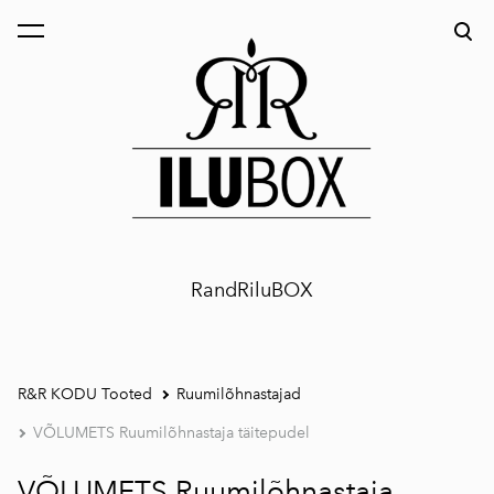
lisati ostukorvi.
Vaata ostukorvi
RandRiluBOX
R&R KODU Tooted
Ruumilõhnastajad
VÕLUMETS Ruumilõhnastaja täitepudel
VÕLUMETS Ruumilõhnastaja