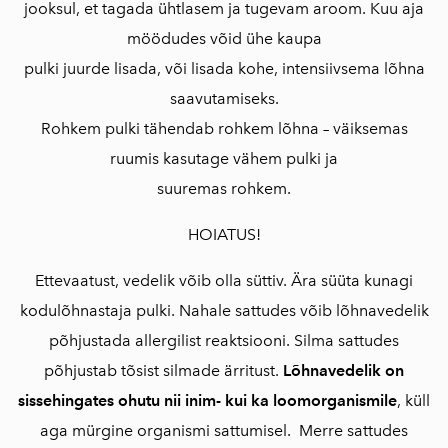
jooksul, et tagada ühtlasem ja tugevam aroom. Kuu aja
möödudes võid ühe kaupa
pulki juurde lisada, või lisada kohe, intensiivsema lõhna
saavutamiseks.
Rohkem pulki tähendab rohkem lõhna – väiksemas
ruumis kasutage vähem pulki ja
suuremas rohkem.
HOIATUS!
Ettevaatust, vedelik võib olla süttiv. Ära süüta kunagi
kodulõhnastaja pulki. Nahale sattudes võib lõhnavedelik
põhjustada allergilist reaktsiooni. Silma sattudes
põhjustab tõsist silmade ärritust.
Lõhnavedelik on
sissehingates ohutu nii inim- kui ka loomorganismile
, küll
aga mürgine organismi sattumisel. Merre sattudes