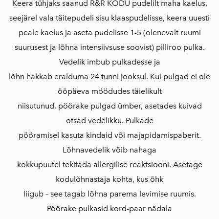
Keera tühjaks saanud R&R KODU pudelilt maha kaelus,
seejärel vala täitepudeli sisu klaaspudelisse, keera uuesti
peale kaelus ja aseta pudelisse 1-5 (olenevalt ruumi
suurusest ja lõhna intensiivsuse soovist) pilliroo pulka.
Vedelik imbub pulkadesse ja
lõhn hakkab eralduma 24 tunni jooksul. Kui pulgad ei ole
ööpäeva möödudes täielikult
niisutunud, pöörake pulgad ümber, asetades kuivad
otsad vedelikku. Pulkade
pööramisel kasuta kindaid või majapidamispaberit.
Lõhnavedelik võib nahaga
kokkupuutel tekitada allergilise reaktsiooni. Asetage
kodulõhnastaja kohta, kus õhk
liigub – see tagab lõhna parema levimise ruumis.
Pöörake pulkasid kord-paar nädala