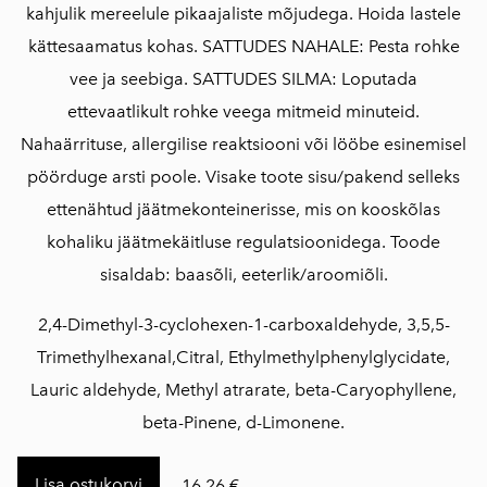
kahjulik mereelule pikaajaliste mõjudega. Hoida lastele
kättesaamatus kohas. SATTUDES NAHALE: Pesta rohke
vee ja seebiga. SATTUDES SILMA: Loputada
ettevaatlikult rohke veega mitmeid minuteid.
Nahaärrituse, allergilise reaktsiooni või lööbe esinemisel
pöörduge arsti poole. Visake toote sisu/pakend selleks
ettenähtud jäätmekonteinerisse, mis on kooskõlas
kohaliku jäätmekäitluse regulatsioonidega. Toode
sisaldab: baasõli, eeterlik/aroomiõli.
2,4-Dimethyl-3-cyclohexen-1-carboxaldehyde, 3,5,5-
Trimethylhexanal,Citral, Ethylmethylphenylglycidate,
Lauric aldehyde, Methyl atrarate, beta-Caryophyllene,
beta-Pinene, d-Limonene.
Lisa ostukorvi
16,26 €