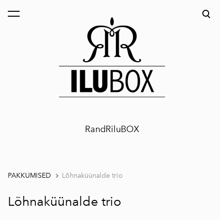
lisati ostukorvi.
Vaata ostukorvi
RandRiluBOX
PAKKUMISED
Lõhnaküünalde trio
Lõhnaküünalde trio