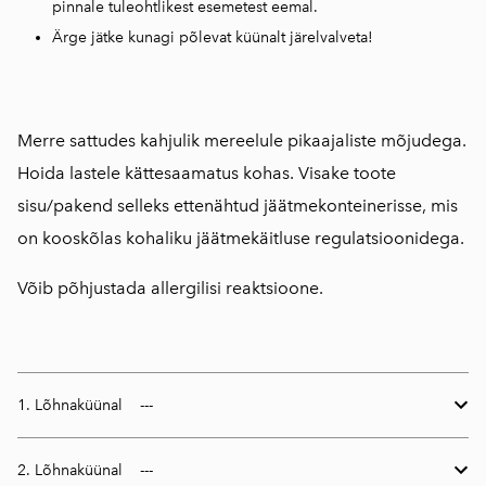
pinnale tuleohtlikest esemetest eemal.
Ärge jätke kunagi põlevat küünalt järelvalveta!
Merre sattudes kahjulik mereelule pikaajaliste mõjudega.
Hoida lastele kättesaamatus kohas. Visake toote
sisu/pakend selleks ettenähtud jäätmekonteinerisse, mis
on kooskõlas kohaliku jäätmekäitluse regulatsioonidega.
Võib põhjustada allergilisi reaktsioone.
1. Lõhnaküünal
2. Lõhnaküünal