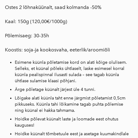
Ostes 2 lõhnaküünalt, saad kolmanda -50%
Kaal: 150g (120,00€/1000g)
Põlemisaeg: 30-35h
Koostis: soja-ja kookosvaha, eeterlik/aroomiõli
Esimene küünla põletamise kord on alati kõige olulisem.
Selleks, et küünal põleks ühtlaselt, laske esimesel korral
küünla pealispinnal ilusasti sulada – see tagab küünla
ühtlase sulamise klaasi põhjani.
Ärge põletage küünalt järjest üle 4 tunni.
Lõigake alati küünla taht enne järgmist põletamist 0,5cm
pikkuseks. Küünla tahi lõikamine tagab puhta põlemise
ning küünal ei hakka tahmama.
Hoidke põlevat küünalt laste ja loomade eest ohutus
kauguses!
Hoidke küünalt tõmbetuule eest ja asetage kuumakindlale