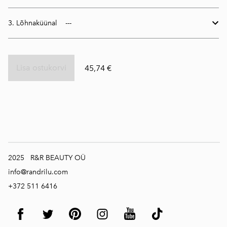
3. Lõhnaküünal
Lisa ostukorvi
45,74 €
2025 R&R BEAUTY OÜ
info@randrilu.com
+372 511 6416