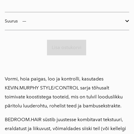
Suurus
Lisa ostukorvi
Vormi, hoia paigas, loo ja kontrolli, kasutades
KEVIN.MURPHY STYLE/CONTROL sarja tõhusalt
toimivate koostistega tooteid, mis on tulvil looduslikku
päritolu luuderohtu, rohelist teed ja bambusekstrakte.
BEDROOM.HAIR süstib juustesse kombitavat tekstuuri,
eraldatust ja liikuvust, võimaldades siiski teil (või kellelgi