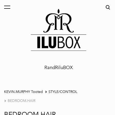
lisati ostukorvi.
Vaata ostukorvi
RandRiluBOX
KEVIN.MURPHY Tooted
STYLE/CONTROL
BEDROOM.HAIR
BEDROOM.HAIR