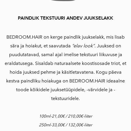
PAINDLIK TEKSTUURI ANDEV JUUKSELAKK
BEDROOM.HAIR on kerge paindlik juukselakk, mis lisab
sära ja hoiakut, et saavutada
“elav look”
. Juuksed on
puudutatavad, samal ajal imelise tekstuuri liikuvuse ja
eraldatusega. Sisaldab naturaalsete koostisosade triot, et
hoida juuksed pehme ja käsitletavatena. Kogu päeva
kestva paindliku hoiakuga on BEDROOM.HAIR ideaalne
toode kõikidele juuksetüüpidele, -värvidele ja -
tekstuuridele.
100ml-21,00€ / 210,00€-liiter
250ml-33,00€ / 132,00€-liiter