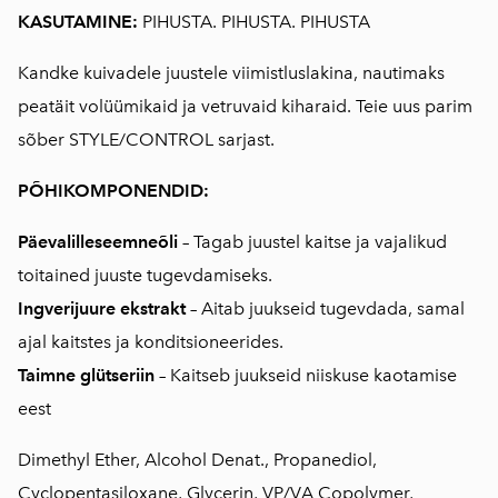
KASUTAMINE:
PIHUSTA. PIHUSTA. PIHUSTA
Kandke kuivadele juustele viimistluslakina, nautimaks
peatäit volüümikaid ja vetruvaid kiharaid. Teie uus parim
sõber STYLE/CONTROL sarjast.
PÕHIKOMPONENDID:
Päevalilleseemneõli
– Tagab juustel kaitse ja vajalikud
toitained juuste tugevdamiseks.
Ingverijuure ekstrakt
– Aitab juukseid tugevdada, samal
ajal kaitstes ja konditsioneerides.
Taimne glütseriin
– Kaitseb juukseid niiskuse kaotamise
eest
Dimethyl Ether, Alcohol Denat., Propanediol,
Cyclopentasiloxane, Glycerin, VP/VA Copolymer,