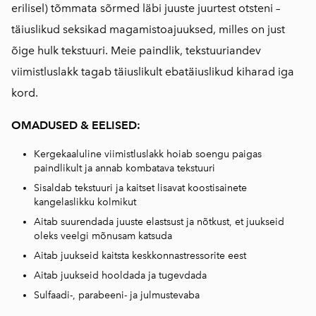
erilisel) tõmmata sõrmed läbi juuste juurtest otsteni –
täiuslikud seksikad magamistoajuuksed, milles on just
õige hulk tekstuuri. Meie paindlik, tekstuuriandev
viimistluslakk tagab täiuslikult ebatäiuslikud kiharad iga
kord.
OMADUSED & EELISED:
Kergekaaluline viimistluslakk hoiab soengu paigas
paindlikult ja annab kombatava tekstuuri
Sisaldab tekstuuri ja kaitset lisavat koostisainete
kangelaslikku kolmikut
Aitab suurendada juuste elastsust ja nõtkust, et juukseid
oleks veelgi mõnusam katsuda
Aitab juukseid kaitsta keskkonnastressorite eest
Aitab juukseid hooldada ja tugevdada
Sulfaadi-, parabeeni- ja julmustevaba