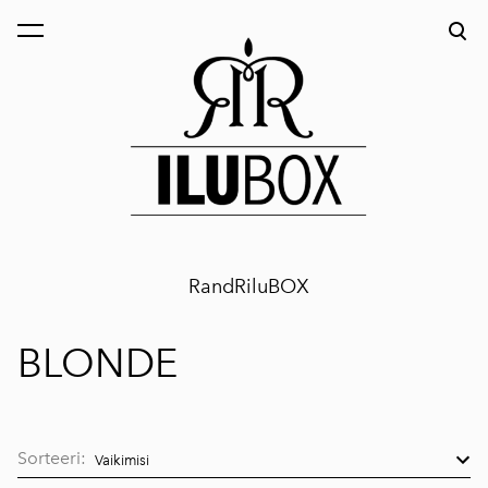
lisati ostukorvi.
Vaata ostukorvi
RandRiluBOX
BLONDE
Sorteeri: