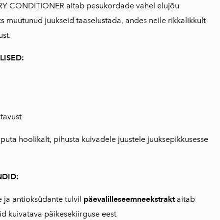
 CONDITIONER aitab pesukordade vahel elujõu
s muutunud juukseid taaselustada, andes neile rikkalikkult
ust.
LISED:
tavust
puta hoolikalt, pihusta kuivadele juustele juuksepikkusesse
DID:
 ja antioksüdante tulvil
päevalilleseemneekstrakt
aitab
eid kuivatava päikesekiirguse eest