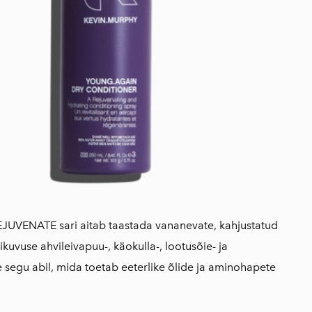
UVENATE sari aitab taastada vananevate, kahjustatud
iikuvuse ahvileivapuu-, käokulla-, lootusõie- ja
 segu abil, mida toetab eeterlike õlide ja aminohapete