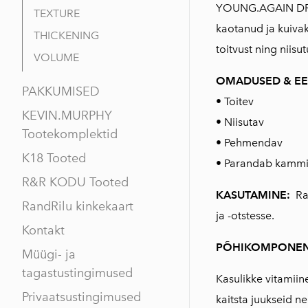
YOUNG.AGAIN DRY
TEXTURE
kaotanud ja kuivak
THICKENING
toitvust ning niisut
VOLUME
OMADUSED & EE
PAKKUMISED
• Toitev
KEVIN.MURPHY
• Niisutav
Tootekomplektid
• Pehmendav
K18 Tooted
• Parandab kammi
R&R KODU Tooted
KASUTAMINE:
Ra
RandRilu kinkekaart
ja -otstesse.
Kontakt
PÕHIKOMPONEN
Müügi- ja
tagastustingimused
Kasulikke vitamiine
Privaatsustingimused
kaitsta juukseid n