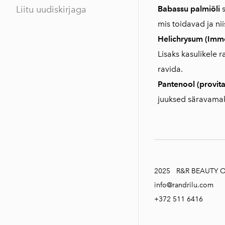
Babassu palmiõli
Liitu uudiskirjaga
mis toidavad ja ni
Helichrysum (Immo
Lisaks kasulikele 
ravida.
Pantenool (provit
juuksed säravamak
2025 R&R BEAUTY 
info@randrilu.com
+372 511 6416