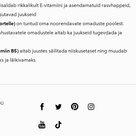
sisaldab rikkalikult E-vitamiini ja asendamatuid rasvhappeid,
isutavad juukseid
rtelle)
on tuntud oma noorendavate omaduste poolest.
rahustavatele omadustele aitab ka juukseid tugevdada ja
amiin B5)
aitab juustes säilitada niiskusetaset ning muudab
s ja läikivamaks
OÜ