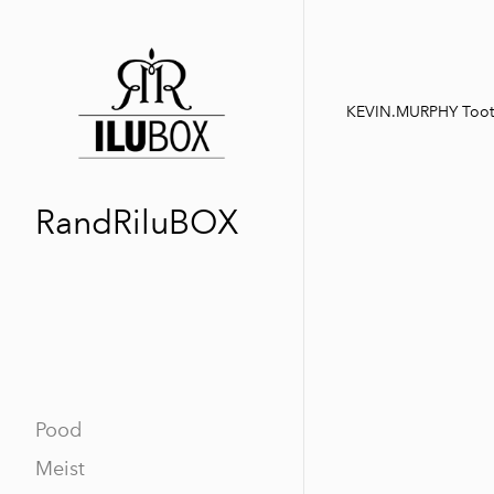
KEVIN.MURPHY Too
RandRiluBOX
Pood
Meist