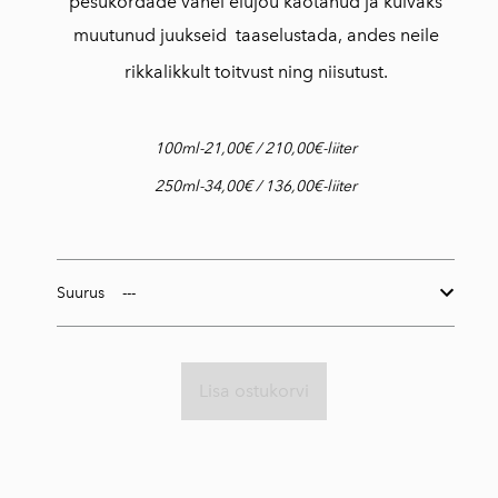
pesukordade vahel elujõu kaotanud ja kuivaks
muutunud juukseid taaselustada, andes neile
rikkalikkult toitvust ning niisutust.
100ml-21,00€ / 210,00€-liiter
250ml-34,00€ / 136,00€-liiter
Suurus
Lisa ostukorvi