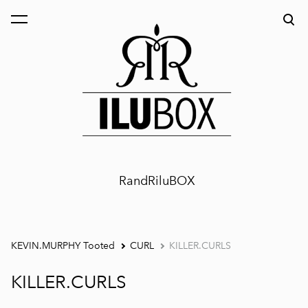
lisati ostukorvi.
Vaata ostukorvi
RandRiluBOX
KEVIN.MURPHY Tooted
CURL
KILLER.CURLS
KILLER.CURLS