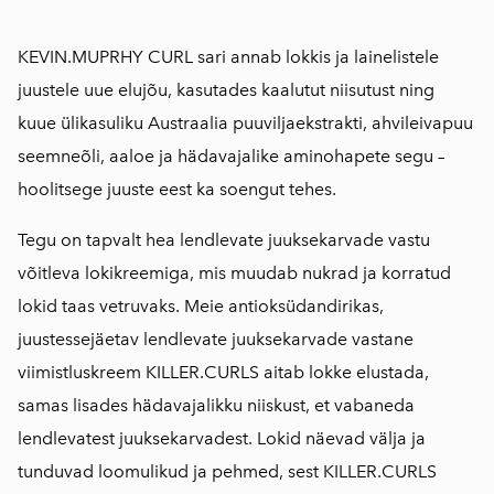
KEVIN.MUPRHY CURL sari annab lokkis ja lainelistele
juustele uue elujõu, kasutades kaalutut niisutust ning
kuue ülikasuliku Austraalia puuviljaekstrakti, ahvileivapuu
seemneõli, aaloe ja hädavajalike aminohapete segu –
hoolitsege juuste eest ka soengut tehes.
Tegu on tapvalt hea lendlevate juuksekarvade vastu
võitleva lokikreemiga, mis muudab nukrad ja korratud
lokid taas vetruvaks. Meie antioksüdandirikas,
juustessejäetav lendlevate juuksekarvade vastane
viimistluskreem KILLER.CURLS aitab lokke elustada,
samas lisades hädavajalikku niiskust, et vabaneda
lendlevatest juuksekarvadest. Lokid näevad välja ja
tunduvad loomulikud ja pehmed, sest KILLER.CURLS