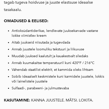
tagab tugeva hoidvuse ja juuste elastsuse ideaalse
tasakaalu.
OMADUSED & EELISED:
Antioksüdantiderikas, lendlevate juuksekarvade vastane
lokke viimistlev kreem
Aitab juukseid niisutada ja tugevdada
Annab juustele loomuliku tekstuuri ja liikuvuse
Muudab juuksed kaalutult ja kauakestvalt siledaks
Annab kuumakaitse temperatuuril kuni 420°F / 216°C
Vähendab staatilist elektrit, et kammida oleks lihtsam
Sobib ideaalselt keskmistele kuni karmidele juustele, lokkis
või lainelistele juustele
Sulfaadi-, parabeeni- ja julmustevaba
KASUTAMINE:
KANNA JUUSTELE. MÄTSI. LOKITA.