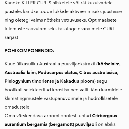
Kandke KILLER.CURLS niisketele või rätikukuivadele
juustele, kandke toode lokkide aktiveerimiseks juustesse
ning oletegi valms nõtkeks vetruvuseks. Optimaalsete
tulemuste saavutamiseks kasutage osana meie CURL
sarjast
PÕHIKOMPONENDID:
Kuue ülikasuliku Austraalia puuviljaekstrakti (
kõrbelaim,
Austraalia laim, Podocarpus elatus, Citrus australasica,
Pleiogynium timoriense ja Kakaduu ploom
) segu
hoolikalt selekteeritud koostisained valiti tänu karmidele
kliimatingimustele vastupanuvõimele ja hüdroﬁilsetele
omadustele.
Oma värskendava aroomi poolest tuntud
Citrbergaus
aurantium bergamia (bergamott) puuviljaõli
on abiks