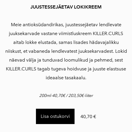
JUUSTESSEJÄETAV LOKIKREEM
Meie antioksüdandirikas, juustessejäetav lendlevate
juuksekarvade vastane viimistluskreem KILLER.CURLS
aitab lokke elustada, samas lisades hädavajalikku
niiskust, et vabaneda lendlevatest juuksekarvadest. Lokid
näevad välja ja tunduvad loomulikud ja pehmed, sest
KILLER.CURLS tagab tugeva hoidvuse ja juuste elastsuse
ideaalse tasakaalu.
200ml-40,70€ / 203,50€-liiter
Lisa ostukorvi
40,70 €