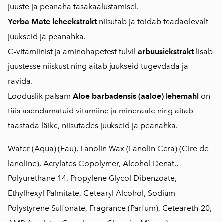
juuste ja peanaha tasakaalustamisel.
Yerba Mate leheekstrakt
niisutab ja toidab teadaolevalt
juukseid ja peanahka.
C-vitamiinist ja aminohapetest tulvil
arbuusiekstrakt
lisab
juustesse niiskust ning aitab juukseid tugevdada ja
ravida.
Looduslik palsam
Aloe barbadensis (aaloe) lehemahl
on
täis asendamatuid vitamiine ja mineraale ning aitab
taastada läike, niisutades juukseid ja peanahka.
Water (Aqua) (Eau), Lanolin Wax (Lanolin Cera) (Cire de
lanoline), Acrylates Copolymer, Alcohol Denat.,
Polyurethane-14, Propylene Glycol Dibenzoate,
Ethylhexyl Palmitate, Cetearyl Alcohol, Sodium
Polystyrene Sulfonate, Fragrance (Parfum), Ceteareth-20,