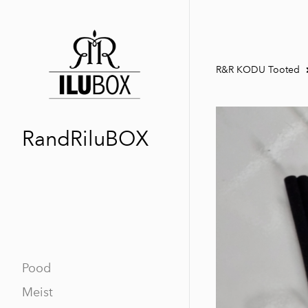
R&R KODU Tooted
RandRiluBOX
Pood
Meist