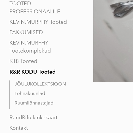
TOOTED
PROFESSIONAALILE
KEVIN.MURPHY Tooted
PAKKUMISED
KEVIN.MURPHY
Tootekomplektid
K18 Tooted
R&R KODU Tooted
JÕULUKOLLEKTSIOON
Lõhnaküünlad
Ruumilõhnastajad
RandRilu kinkekaart
Kontakt