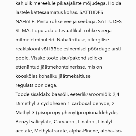
kahjulik mereelule pikaajaliste mõjudega. Hoida
lastele kättesaamatus kohas. SATTUDES
NAHALE: Pesta rohke vee ja seebiga. SATTUDES
SILMA: Loputada ettevaatlikult rohke veega
mitmeid minuteid. Nahaärrituse, allergilise
reaktsiooni või lööbe esinemisel pöörduge arsti
poole. Visake toote sisu/pakend selleks
ettenähtud jäätmekonteinerisse, mis on
kooskõlas kohaliku jäätmekäitluse
regulatsioonidega.
Toode sisaldab: baasõli, eeterlik/aroomiõli: 2,4-
Dimethyl-3-cyclohexen-1-carboxal-dehyde, 2-
Methyl-3-(pisopropylphenyl)propionaldehyde,
Benzyl salicylate, Carvacrol, Linalool, Linalyl
acetate, Methylatrarate, alpha-Pinene, alpha-iso-