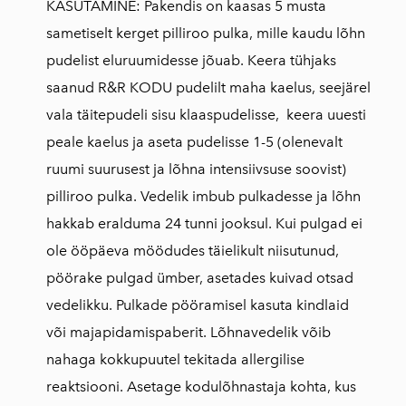
KASUTAMINE: Pakendis on kaasas 5 musta
sametiselt kerget pilliroo pulka, mille kaudu lõhn
pudelist eluruumidesse jõuab. Keera tühjaks
saanud R&R KODU pudelilt maha kaelus, seejärel
vala täitepudeli sisu klaaspudelisse, keera uuesti
peale kaelus ja aseta pudelisse 1-5 (olenevalt
ruumi suurusest ja lõhna intensiivsuse soovist)
pilliroo pulka. Vedelik imbub pulkadesse ja lõhn
hakkab eralduma 24 tunni jooksul. Kui pulgad ei
ole ööpäeva möödudes täielikult niisutunud,
pöörake pulgad ümber, asetades kuivad otsad
vedelikku. Pulkade pööramisel kasuta kindlaid
või majapidamispaberit. Lõhnavedelik võib
nahaga kokkupuutel tekitada allergilise
reaktsiooni. Asetage kodulõhnastaja kohta, kus