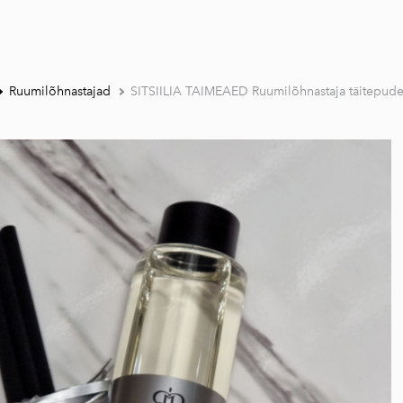
Ruumilõhnastajad
SITSIILIA TAIMEAED Ruumilõhnastaja täitepude