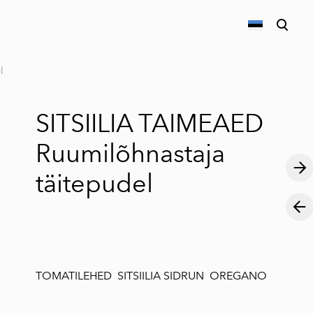
lisati ostukorvi.
Vaata ostukorvi
l
SITSIILIA TAIMEAED
Ruumilõhnastaja
täitepudel
TOMATILEHED SITSIILIA SIDRUN OREGANO