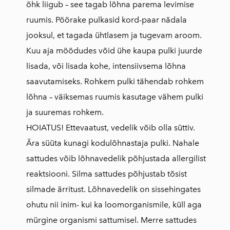
õhk liigub – see tagab lõhna parema levimise
ruumis. Pöörake pulkasid kord-paar nädala
jooksul, et tagada ühtlasem ja tugevam aroom.
Kuu aja möödudes võid ühe kaupa pulki juurde
lisada, või lisada kohe, intensiivsema lõhna
saavutamiseks. Rohkem pulki tähendab rohkem
lõhna – väiksemas ruumis kasutage vähem pulki
ja suuremas rohkem.
HOIATUS! Ettevaatust, vedelik võib olla süttiv.
Ära süüta kunagi kodulõhnastaja pulki. Nahale
sattudes võib lõhnavedelik põhjustada allergilist
reaktsiooni. Silma sattudes põhjustab tõsist
silmade ärritust. Lõhnavedelik on sissehingates
ohutu nii inim- kui ka loomorganismile, küll aga
mürgine organismi sattumisel. Merre sattudes