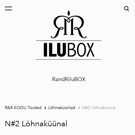
lisati ostukorvi.
Vaata ostukorvi
RandRiluBOX
R&R KODU Tooted
Lõhnaküünlad
N#2 Lõhnaküünal
N#2 Lõhnaküünal