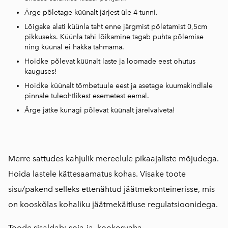
Ärge põletage küünalt järjest üle 4 tunni.
Lõigake alati küünla taht enne järgmist põletamist 0,5cm
pikkuseks. Küünla tahi lõikamine tagab puhta põlemise
ning küünal ei hakka tahmama.
Hoidke põlevat küünalt laste ja loomade eest ohutus
kauguses!
Hoidke küünalt tõmbetuule eest ja asetage kuumakindlale
pinnale tuleohtlikest esemetest eemal.
Ärge jätke kunagi põlevat küünalt järelvalveta!
Merre sattudes kahjulik mereelule pikaajaliste mõjudega.
Hoida lastele kättesaamatus kohas. Visake toote
sisu/pakend selleks ettenähtud jäätmekonteinerisse, mis
on kooskõlas kohaliku jäätmekäitluse regulatsioonidega.
Toode sisaldab: soja-ja, kookosvaha,