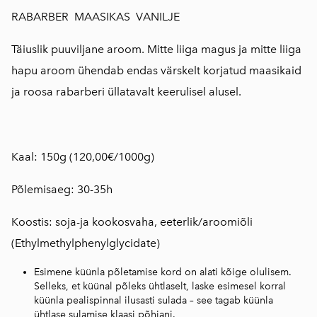
RABARBER MAASIKAS VANILJE
Täiuslik puuviljane aroom. Mitte liiga magus ja mitte liiga
hapu aroom ühendab endas värskelt korjatud maasikaid
ja roosa rabarberi üllatavalt keerulisel alusel.
Kaal: 150g (120,00€/1000g)
Põlemisaeg: 30-35h
Koostis: soja-ja kookosvaha, eeterlik/aroomiõli
(Ethylmethylphenylglycidate)
Esimene küünla põletamise kord on alati kõige olulisem.
Selleks, et küünal põleks ühtlaselt, laske esimesel korral
küünla pealispinnal ilusasti sulada – see tagab küünla
ühtlase sulamise klaasi põhjani.