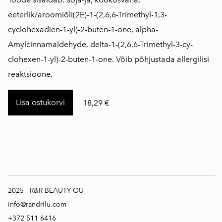
eeterlik/aroomiõli(2E)-1-(2,6,6-Trimethyl-1,3-
cyclohexadien-1-yl)-2-buten-1-one, alpha-
Amylcinnamaldehyde, delta-1-(2,6,6-Trimethyl-3-cy-
clohexen-1-yl)-2-buten-1-one. Võib põhjustada allergilisi
reaktsioone.
Lisa ostukorvi
18,29 €
2025 R&R BEAUTY OÜ
info@randrilu.com
+372 511 6416